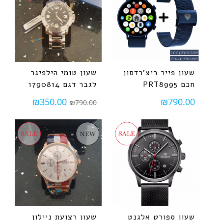
שעון פייר ריצ'רדסון
שעון טומי הילפיגר
חכם PRT8995
לגבר דגם 1790814
₪
350.00
₪
790.00
₪
790.00
שעון ספורט אלגנט
שעון רצועת ניילון