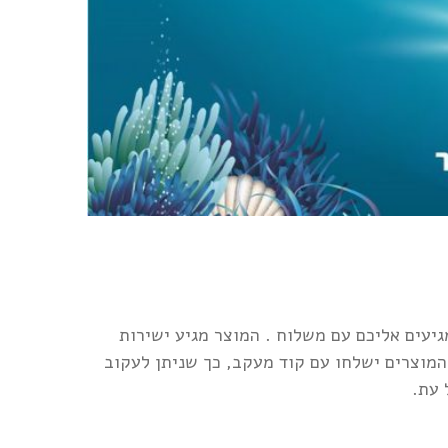
יעים אליכם עם משלוח . המוצר מגיע ישירות
פק ארוז היטב. כ-98% מהמוצרים ישלחו עם קוד מעקב, כך שניתן לעקוב
 עת.