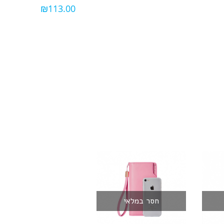
₪
113.00
חסר במלאי