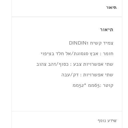
תיאור
תיאור
צמיד קשיח DINDIN1
חומר :
אבץ סגסוגת/אל חלד בציפוי
שתי אפשרויות צבע : כסוף/זהב צהוב
שתי אפשרויות : דק/עבה
קוטר :65ממ *52ממ
מידע נוסף