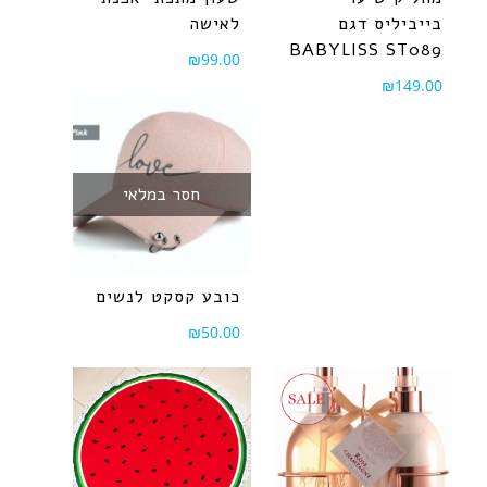
בייביליס דגם
לאישה
BABYLISS ST089
₪
99.00
₪
149.00
חסר במלאי
כובע קסקט לנשים
₪
50.00