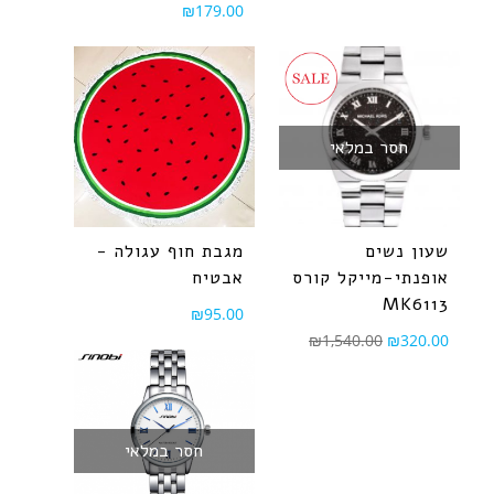
₪
179.00
חסר במלאי
שעון נשים
מגבת חוף עגולה -
אופנתי-מייקל קורס
אבטיח
MK6113
₪
95.00
₪
1,540.00
₪
320.00
חסר במלאי