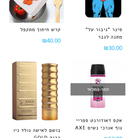
סינר "גיבור על"
קרש חיתוך מתקפל
מתנה לגבר
₪
40.00
₪
30.00
חסר במלאי
אקס דאודורנט ספריי
גוף אנרכי נשים AXE
בושם לאישה גולד ניו
ברנד GOLD