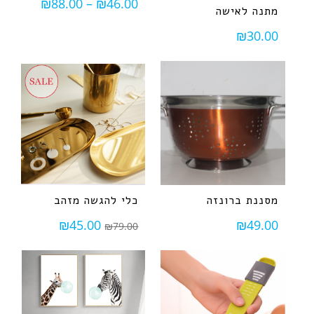
₪
88.00
–
₪
46.00
מתנה לאישה
₪
30.00
מסננת ברונזה
כלי להגשה מזהב
₪
45.00
₪
49.00
₪
79.00