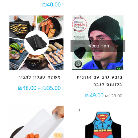
₪
40.00
חסר במלאי
כובע גרב עם אוזנית
משטח טפלון לתנור
בלוטוס לגבר
₪
48.00
–
₪
35.00
₪
49.00
₪
129.00