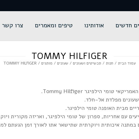
ם חדשים
אודותינו
טיפים ומאמרים
צרו קשר
TOMMY HILFIGER
עמוד הבית
/
חנות
/
תכשיטים ושעונים
/
שעונים
/
מותגים
/ TOMMY HILFIGER
מי הילפיגר Tommy Hilfiger.
 שעונים מפלדת אל-חלד.
יים מבית האופנה טומי הילפיגר.
עים עם אחריות, ספרון של טומי הילפיגר, ואריזה מקורית ויוק
במתנה איכותית ויוקרתית שתישאר אתו לאורך זמן הגעתם למק