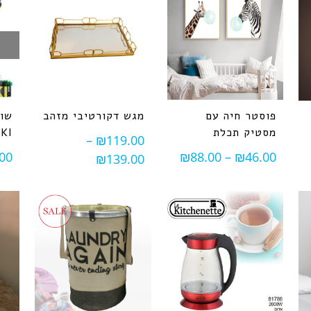
פוסטר חיה עם
מגש דקורטיבי מזהב
שוא
מסטיק תכלת
KI
–
₪
119.00
00
₪
88.00
–
₪
46.00
₪
139.00