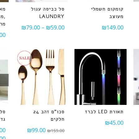
קומקום חשמלי
סל כביסה עגול
מאר
מעוצב
LAUNDRY
,מפ
מרא
₪
79.00
–
₪
59.00
₪
149.00
00
תאורת LED לברז
סכו"ם זהב 24
סל 
חלקים
גדל
₪
45.00
00
₪
99.00
₪
159.00
00