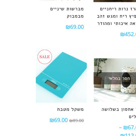
ז נרות ריחניים
מברשות שיניים
יץ ריח ומגש זהב
מבמבוק
ה איכותי ומהודר
₪
69.00
₪
452.
חסר במלאי
אחסון בשלושה
משקל מטבח
ים
₪
69.00
₪
89.00
–
₪
67.
₪
112.