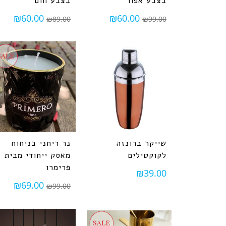
בצבע אפור
בצבע חום
₪
60.00
₪
60.00
₪
89.00
₪
99.00
שייקר ברונזה
נר ריחני בניחוח
לקוקטילים
מאסק ייחודי מבית
פרימרו
₪
39.00
₪
69.00
₪
99.00