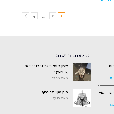
4
2
1
…
המלצות חדשות
דגם
שעון טומי הילפיגר לגבר דגם
1790814
₪
מאת מרדי
תיק מעוינים כסוף
אישה דגם-
מאת רועי
₪