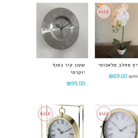
ץ סחלב מלאכותי
שעון קיר כסוף
יוקרתי
₪
69.00
₪
99
₪
99.00