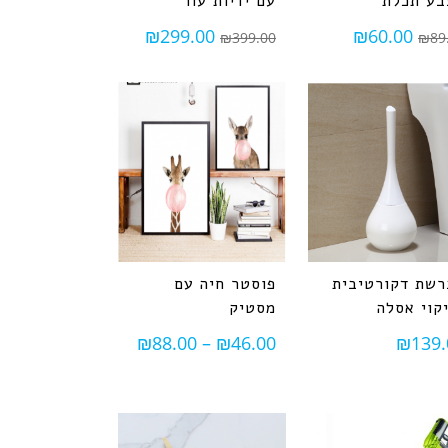
בע תכלת
עם ידיות עור
₪
299.00
₪
60.00
₪
399.00
₪
89
שת דקורטיבית
פוסטר חיה עם
קוי אסלה
מסטיק
₪
88.00
–
₪
46.00
₪
139.