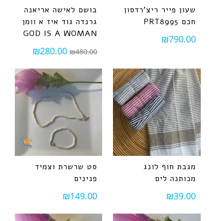
שעון פייר ריצ'רדסון
בושם לאישה אריאנה
חכם PRT8995
גרנדה גוד איז א וומן
GOD IS A WOMAN
₪
790.00
₪
280.00
₪
480.00
מגבת חוף לונג
סט שרשרת וצמיד
מכותנה לים
פנינים
₪
149.00
₪
39.00