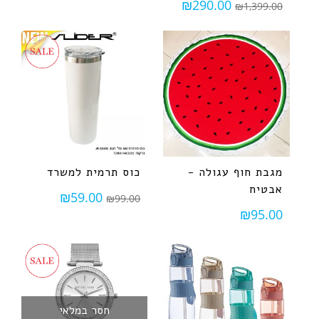
₪
290.00
₪
1,399.00
מגבת חוף עגולה -
כוס תרמית למשרד
אבטיח
₪
59.00
₪
99.00
₪
95.00
חסר במלאי