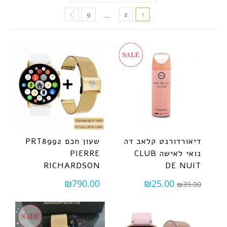
9
2
1
…
דיאורדורנט קלאב דה
שעון חכם PRT8992
נואי לאישה CLUB
PIERRE
RICHARDSON
DE NUIT
₪
790.00
₪
25.00
₪
39.00