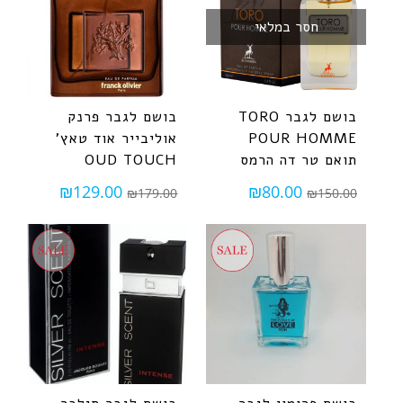
חסר במלאי
בושם לגבר TORO
בושם לגבר פרנק
POUR HOMME
אוליבייר אוד טאץ'
תואם טר דה הרמס
OUD TOUCH
₪
129.00
₪
80.00
₪
179.00
₪
150.00