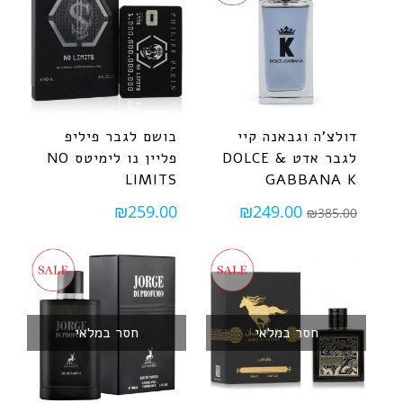
דולצ'ה וגבאנה קיי
בושם לגבר פיליפ
לגבר אדט DOLCE &
פליין נו לימיטס NO
LIMITS
GABBANA K
₪
259.00
₪
249.00
₪
385.00
חסר במלאי
חסר במלאי