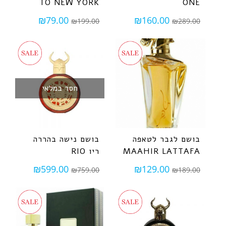
TO NEW YORK
ONE
₪
79.00
₪
160.00
₪
199.00
₪
289.00
חסר במלאי
בושם לגבר לטאפה
בושם נישה בהררה
MAAHIR LATTAFA
ריו RIO
₪
599.00
₪
129.00
₪
759.00
₪
189.00